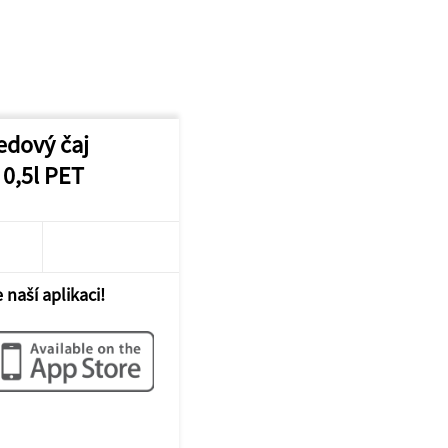
edový čaj
 0,5l PET
 naší aplikaci!