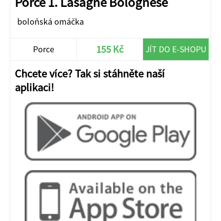
Porce 1. Lasagne Bolognese
boloňská omáčka
155 Kč
Porce
JÍT DO E-SHOPU
Chcete více? Tak si stáhněte naší
aplikaci!